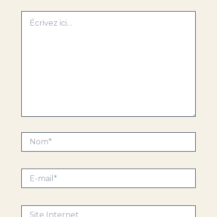
Écrivez
ici…
Nom*
E-
mail*
Site