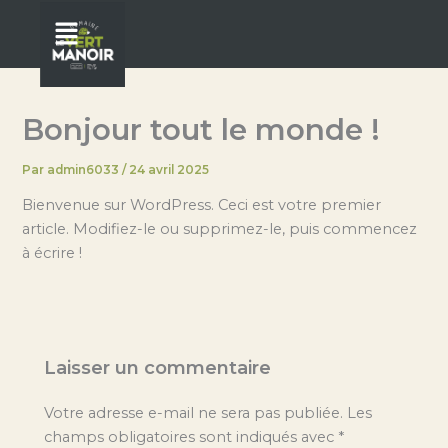
Aller
Menu
au
contenu
Bonjour tout le monde !
Par
admin6033
/
24 avril 2025
Bienvenue sur WordPress. Ceci est votre premier
article. Modifiez-le ou supprimez-le, puis commencez
à écrire !
Laisser un commentaire
Votre adresse e-mail ne sera pas publiée.
Les
champs obligatoires sont indiqués avec
*