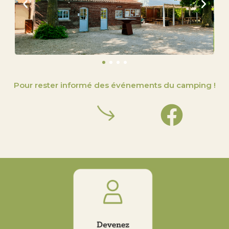
Pour rester informé des événements du camping !
F
a
c
e